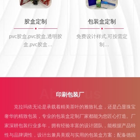
胶盒定制
包装盒定制
pvc胶盒,pvc胶盒,透明胶
免费设计样式,可按需定
盒,pvc胶盒
制
耐用环保,轻松应对
专业定制各种礼盒包装
盒
About us
印刷包装厂
克拉玛依无论是承载着精美茶叶的雅致礼盒，还是凸显珠宝
奢华的精致包装，专业的包装盒定制厂家都能为您匠心打造。厂
家深耕包装行业多年，拥有经验丰富的设计团队，能根据产品特
性与品牌调性，设计出兼具美观与实用的包装盒方案；配备德国