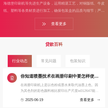
海德堡印刷机等先进生产设备，运用精湛工艺，对铜版纸、牛皮
纸、塑料等各类材质进行加工，确保包装盒的品质与细节；严格
执行质量检测流程，从原材料采购到成品出厂，层层把关，保证
查看更多
交付的包装盒质量可靠。而且，厂家可根据客户需求灵活调整起
订量，还提供设计、打样、生产一站式服务，高效响应客户需
求，助力产品以完美包装亮相市场。
贷款百科
行业动态
常见问题
包装知识
你知道喷墨技术在画册印刷中要怎样使用？
在画册印刷机上是以色粉或墨水来取代油墨上色。因
为其色剂的彩色颜料相比胶印出产尺度is012647能取
得更高的密度，其体现的色域比印刷油墨更 雄厚，雄
2025-06-19
查看更多
厚的色域再加上优秀的色彩治理软件的共同，令其不