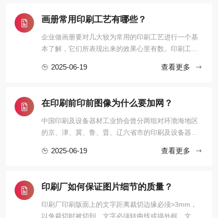
仅能模拟一般印刷品的效果，同时可以模拟其它出产
效果，如丝网印刷，数码印刷，喷墨海报等乃至可 以
画册常用印刷工艺有哪些？
模拟在高速轮转印刷机下 ...
企业做画册要对几大较为常用的印刷工艺进行一个基
本了解，它们所表现出来的效果心里有数。印刷工艺
能恰当地运用，能体现出企业的不同气质、形象、甚
2025-06-19
查看更多
至品牌文化。下面我们简单来了解一下画册中常用的
印刷工艺。烫金、烫银，UV、起鼓、压凹、压纹、
啤、植绒、金聪、热压、裱、YO、冲形、金边、针
在印刷前印前图像为什么要加网？
孔、过胶、压塑、打孔、鸡眼 ...
中国印刷及设备器材工业协会曾分两组对环渤海地区
的京、津、冀、鲁、晋、辽六省市的印刷及设备器材
工业状况进行了调研，专家认为，尽管环渤海区印刷
2025-06-19
查看更多
工业有得天独厚的优势，然而不可否认，目前环渤海
区还是三大区域印刷基地中最为弱小的。其主要存在
的问题有：一、开放进程落后。由于各种客观和历史
印刷厂如何保证图片细节的质量？
的原因，该地区的经济基 ...
印刷厂印刷版面上的文字距离裁切边缘必须>3mm，
以免裁切时被切到。文字必须转曲线或描外框。文字