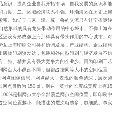
品意识，提高企业自我开拓市场、自我发展的意识和能
和力度。
二、区域经济联系不强。
环渤海区在历史上属
紧密。
如辽宁与京、津、冀、鲁的交流只占辽宁省际经
自然形成的具有龙头带动作用的中心城市。
不像上海在
区还没有形成像上海那样具有带头作用的中心城市。
对
势互上海印刷公司补和协调发展，产业结构、企业结构
出版物印刷较发达，包装和外向型印刷与经济发展不协
专、特、精并具有强大竞争力的企业少。
因为印刷工艺
到网点大小虽然不同，但都占据同等大小的空间位置，
的网点图像信息。
网点越大，表现的颜色越深，层次越
目数为 150lpi，则在一英寸的长度或宽度上有15
，100%是指网点大小全部覆盖网点空间位置，即印刷中
占空间位置越小，能描述的层次就越多，越细腻。
事实