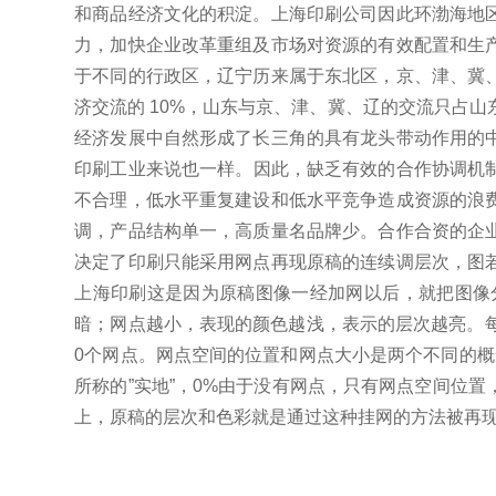
和商品经济文化的积淀。
上海印刷公司因此环渤海地
力，加快企业改革重组及市场对资源的有效配置和生
于不同的行政区，辽宁历来属于东北区，京、津、冀
济交流的 10%，山东与京、津、冀、辽的交流只占山东
经济发展中自然形成了长三角的具有龙头带动作用的
印刷工业来说也一样。
因此，缺乏有效的合作协调机
不合理，低水平重复建设和低水平竞争造成资源的浪
调，产品结构单一，高质量名品牌少。
合作合资的企
决定了印刷只能采用网点再现原稿的连续调层次，图
上海印刷这是因为原稿图像一经加网以后，就把图像
暗；网点越小，表现的颜色越浅，表示的层次越亮。
0个网点。
网点空间的位置和网点大小是两个不同的概念
所称的”实地”，0%由于没有网点，只有网点空间位
上，原稿的层次和色彩就是通过这种挂网的方法被再