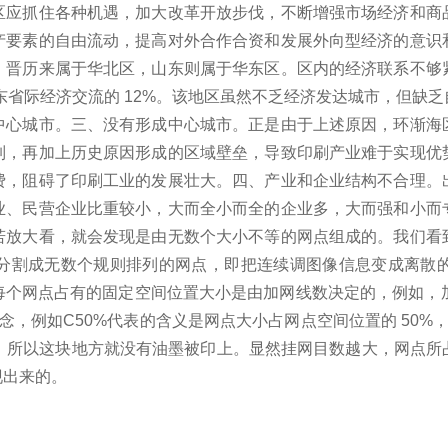
区应抓住各种机遇，加大改革开放步伐，不断增强市场经济和商
产要素的自由流动，提高对外合作合资和发展外向型经济的意识
、晋历来属于华北区，山东则属于华东区。
区内的经济联系不够
省际经济交流的 12%。
该地区虽然不乏经济发达城市，但缺乏
中心城市。
三、没有形成中心城市。
正是由于上述原因，环渐海
制，再加上历史原因形成的区域壁垒，导致印刷产业难于实现优
费，阻碍了印刷工业的发展壮大。
四、产业和企业结构不合理。
业、民营企业比重较小，大而全小而全的企业多，大而强和小而
若放大看，就会发现是由无数个大小不等的网点组成的。
我们看
分割成无数个规则排列的网点，即把连续调图像信息变成离散
每个网点占有的固定空间位置大小是由加网线数决定的，例如，加网点
，例如C50%代表的含义是网点大小占网点空间位置的 50%
置，所以这块地方就没有油墨被印上。
显然挂网目数越大，网点所
现出来的。